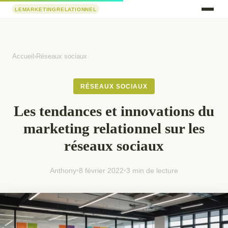
Accueil
›
Réseaux sociaux
RÉSEAUX SOCIAUX
Les tendances et innovations du
marketing relationnel sur les
réseaux sociaux
Anthony
•
8 février 2022
•
3 min de lecture